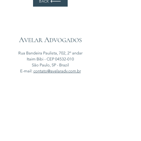
BACK
Rua Bandeira Paulista, 702, 2º andar
Itaim Bibi - CEP
04532-010
São Paulo, SP - Brazil
E-mail:
contato@avelaradv.com.br​
Tel: (11) 3168-2995
Sign Up for Criminal Law Updates
Submit