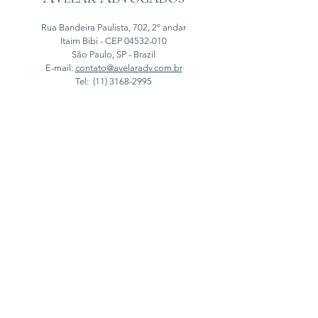
Rua Bandeira Paulista, 702, 2º andar
Itaim Bibi - CEP
04532-010
São Paulo, SP - Brazil
E-mail:
contato@avelaradv.com.br​
Tel: (11) 3168-2995
Sign Up for Criminal Law Updates
Submit